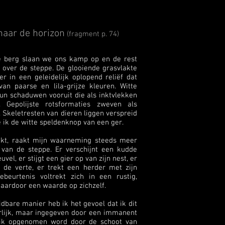
naar de horizon
(fragment p. 74)
de berg slaan we ons kamp op en de rest
t over de steppe. De glooiende grasvlakte
er in een geleidelijk oplopend reliëf dat
an paarse en lila-grijze kleuren. Witte
n schaduwen vooruit die als inktvlekken
 Gepolijste rotsformaties zweven als
s. Skeletresten van dieren liggen verspreid
ie ik de witte speldenknop van een ger.
ijkt, raakt mijn waarneming steeds meer
van de steppe. Er verschijnt een kudde
el, er stijgt een gier op van zijn nest, er
 de verte, er trekt een herder met zijn
ebeurtenis voltrekt zich in een rustig,
daardoor een waarde op zichzelf.
dbare manier heb ik het gevoel dat ik dit
erlijk, maar ingegeven door een immanent
f ik opgenomen word door de schoot van