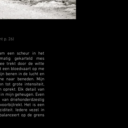
t p. 26)
kam een scheur in het
lmatig gekarteld mes
ee trekt door de witte
t een bloedvaart op me
ijn benen in de lucht en
ine naar beneden. Mijn
 tot grote intensiteit,
n oprekt. Elk detail van
 in mijn geheugen. Even
 van driehonderdzestig
oorbijtrekt. Het is een
diteit. Iedere vezel in
 balanceert op de grens