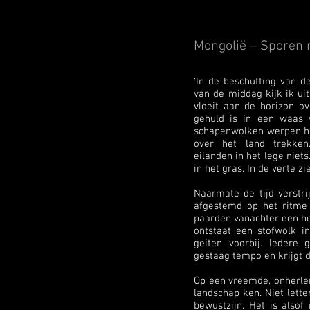
Mongolië – Sporen 
‘In de beschutting van 
van de middag kijk ik ui
vloeit aan de horizon ov
gehuld is in een waas v
schapenwolken werpen hu
over het land trekken.
eilanden in het lege niet
in het gras. In de verte z
Naarmate de tijd verstr
afgestemd op het ritme 
paarden vanachter een heuv
ontstaat een stofwolk in
geiten voorbij. Iedere g
gestaag tempo en krijgt 
Op een vreemde, onherlei
landschap ken. Niet lett
bewustzijn. Het is also